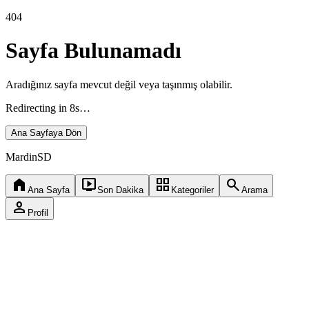
404
Sayfa Bulunamadı
Aradığınız sayfa mevcut değil veya taşınmış olabilir.
Redirecting in 8s…
Ana Sayfaya Dön
Mardin
SD
home
live_tv
grid_view
search
Ana Sayfa
Son Dakika
Kategoriler
Arama
person
Profil